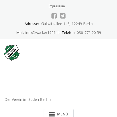
Skip
Impressum
to
content
Adresse:
Gallwitzallee 146, 12249 Berlin
Mail:
info@wacker1921.de
Telefon:
030-776 20 59
1.FC Wacker 1921 Lankwitz
e.V.
Der Verein im Süden Berlins
MENÜ