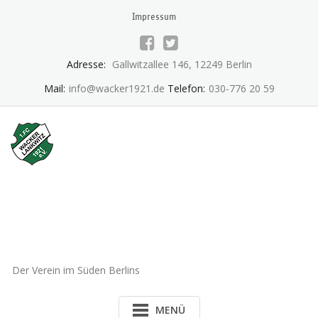
Skip
Impressum
to
content
Adresse:
Gallwitzallee 146, 12249 Berlin
Mail:
info@wacker1921.de
Telefon:
030-776 20 59
1.FC Wacker 1921 Lankwitz
e.V.
Der Verein im Süden Berlins
MENÜ