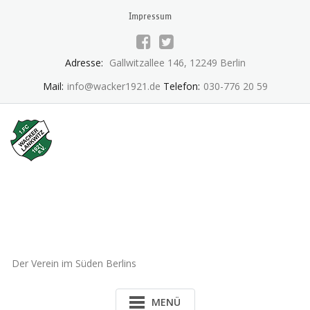
Skip
Impressum
to
content
Adresse:
Gallwitzallee 146, 12249 Berlin
Mail:
info@wacker1921.de
Telefon:
030-776 20 59
1.FC Wacker 1921 Lankwitz
e.V.
Der Verein im Süden Berlins
MENÜ