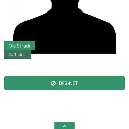
Ole Strack
Co-Trainer
DFB-NET