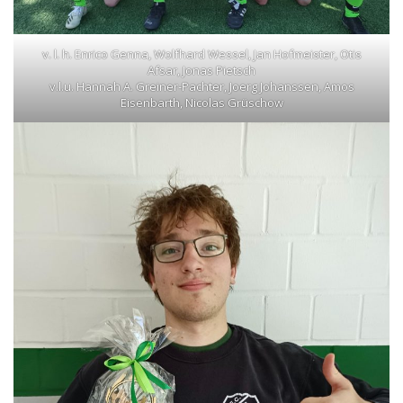
v. l. h. Enrico Genna, Wolfhard Wessel, Jan Hofmeister, Otis
Afsar, Jonas Pietsch
v.l.u. Hannah A. Greiner-Pachter, Joerg Johanssen, Amos
Eisenbarth, Nicolas Grüschow