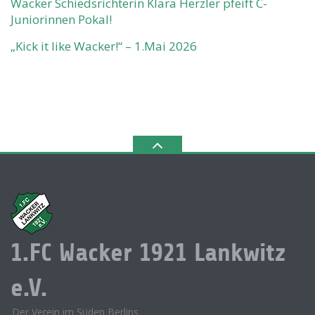
Wacker Schiedsrichterin Klara Herzler pfeift C-
Juniorinnen Pokal!
„Kick it like Wacker!“ – 1.Mai 2026
1.FC Wacker 1921 Lankwitz
e.V.
Der Verein im Süden Berlins