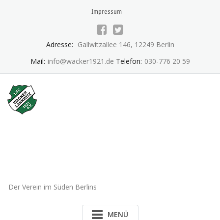
Skip
Impressum
to
content
Adresse:
Gallwitzallee 146, 12249 Berlin
Mail:
info@wacker1921.de
Telefon:
030-776 20 59
1.FC Wacker 1921 Lankwitz
e.V.
Der Verein im Süden Berlins
MENÜ