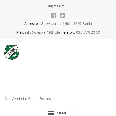
Skip
Impressum
to
content
Adresse:
Gallwitzallee 146, 12249 Berlin
Mail:
info@wacker1921.de
Telefon:
030-776 20 59
1.FC Wacker 1921 Lankwitz
e.V.
Der Verein im Süden Berlins
MENÜ