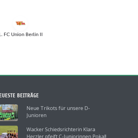
EUESTE BEITRÄGE
Neue Trikots für unsere D-
Junioren
Wacker Schiedsrichterin Klara
Herzler pfeift C-Juniorinnen Pokal!