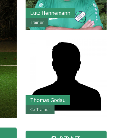
Lutz Hennemann
Trainer
Thomas Godau
Co-Trainer