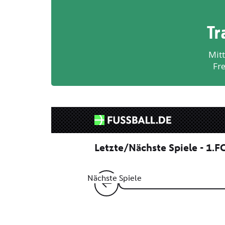
Tr
Mitt
Fre