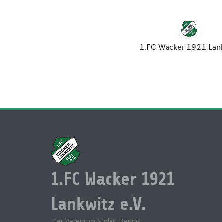
1.FC Wacker 1921
Lankwitz e.V.
Der Verein im Süden Berlins