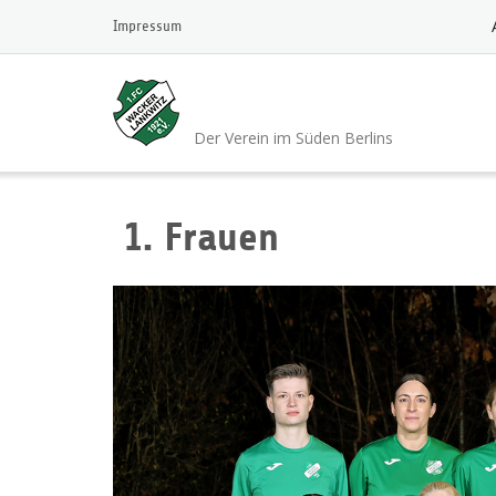
Skip
Impressum
to
content
1.FC Wacker 1921 L
Der Verein im Süden Berlins
1. Frauen