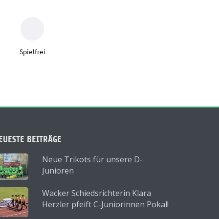
EUESTE BEITRÄGE
Neue Trikots für unsere D-
Junioren
Wacker Schiedsrichterin Klara
Herzler pfeift C-Juniorinnen Pokal!