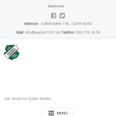
Skip
Impressum
to
content
Adresse:
Gallwitzallee 146, 12249 Berlin
Mail:
info@wacker1921.de
Telefon:
030-776 20 59
1.FC Wacker 1921 Lankwitz
e.V.
Der Verein im Süden Berlins
MENÜ