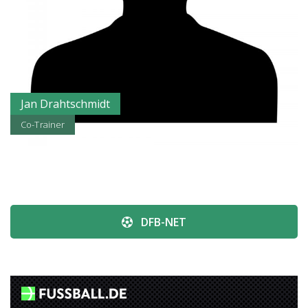
Jan Drahtschmidt
Co-Trainer
DFB-NET