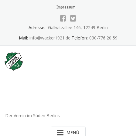
Skip
Impressum
to
content
Adresse:
Gallwitzallee 146, 12249 Berlin
Mail:
info@wacker1921.de
Telefon:
030-776 20 59
1.FC Wacker 1921 Lankwitz
e.V.
Der Verein im Süden Berlins
MENÜ