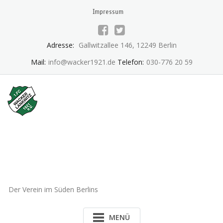
Skip
Impressum
to
content
Adresse:
Gallwitzallee 146, 12249 Berlin
Mail:
info@wacker1921.de
Telefon:
030-776 20 59
1.FC Wacker 1921 Lankwitz
e.V.
Der Verein im Süden Berlins
MENÜ