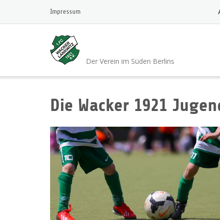
Skip
Impressum
to
content
1.FC Wacker 1921 L
Der Verein im Süden Berlins
Die Wacker 1921 Juge