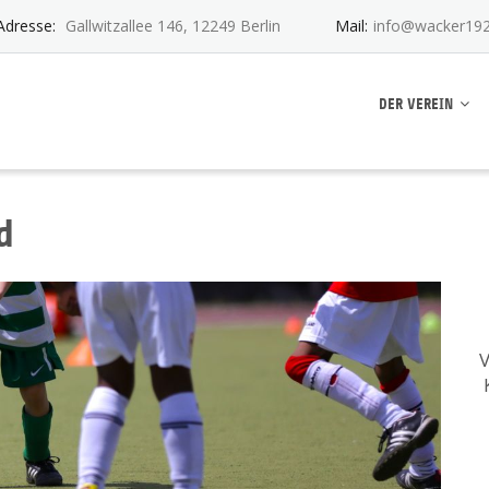
Adresse:
Gallwitzallee 146, 12249 Berlin
Mail:
info@wacker192
ankwitz e.V.
DER VEREIN
nd
V