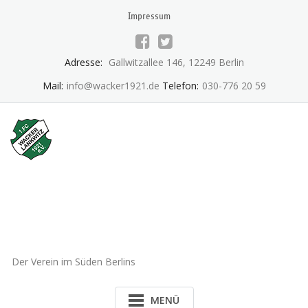
Skip
Impressum
to
content
Adresse:
Gallwitzallee 146, 12249 Berlin
Mail:
info@wacker1921.de
Telefon:
030-776 20 59
1.FC Wacker 1921 Lankwitz
e.V.
Der Verein im Süden Berlins
MENÜ