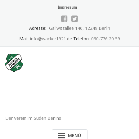
Skip
Impressum
to
content
Adresse:
Gallwitzallee 146, 12249 Berlin
Mail:
info@wacker1921.de
Telefon:
030-776 20 59
1.FC Wacker 1921 Lankwitz
e.V.
Der Verein im Süden Berlins
MENÜ