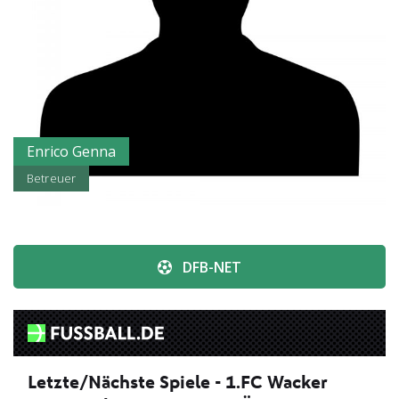
Enrico Genna
Betreuer
DFB-NET