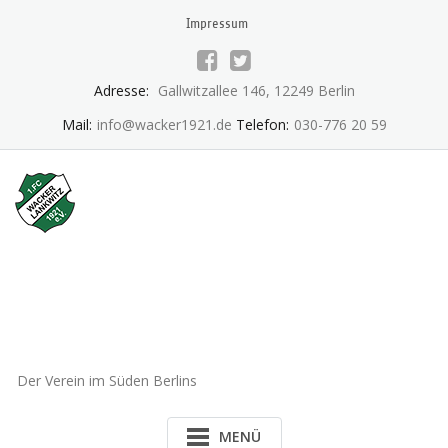
Skip
Impressum
to
content
Adresse:
Gallwitzallee 146, 12249 Berlin
Mail:
info@wacker1921.de
Telefon:
030-776 20 59
1.FC Wacker 1921 Lankwitz
e.V.
Der Verein im Süden Berlins
MENÜ