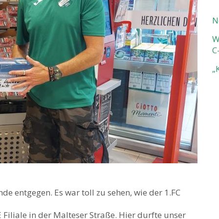
N
W
C
„
de entgegen. Es war toll zu sehen, wie der 1.FC
iliale in der Malteser Straße. Hier durfte unser