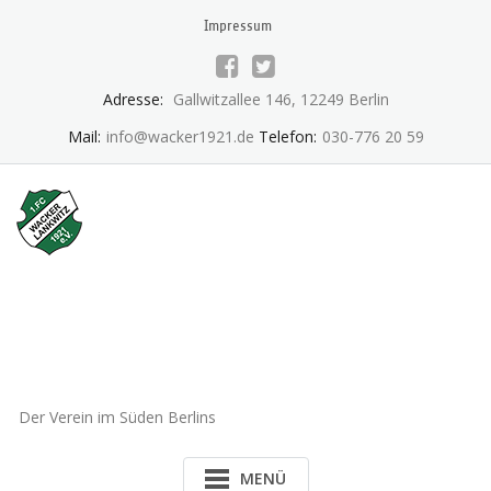
Skip
Impressum
to
content
Adresse:
Gallwitzallee 146, 12249 Berlin
Mail:
info@wacker1921.de
Telefon:
030-776 20 59
1.FC Wacker 1921 Lankwitz
e.V.
Der Verein im Süden Berlins
MENÜ