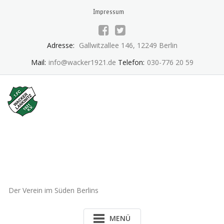
Skip
Impressum
to
content
Adresse:
Gallwitzallee 146, 12249 Berlin
Mail:
info@wacker1921.de
Telefon:
030-776 20 59
1.FC Wacker 1921 Lankwitz
e.V.
Der Verein im Süden Berlins
MENÜ