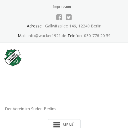
Skip
Impressum
to
content
Adresse:
Gallwitzallee 146, 12249 Berlin
Mail:
info@wacker1921.de
Telefon:
030-776 20 59
1.FC Wacker 1921 Lankwitz
e.V.
Der Verein im Süden Berlins
MENÜ