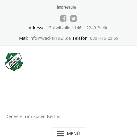
Skip
Impressum
to
content
Adresse:
Gallwitzallee 146, 12249 Berlin
Mail:
info@wacker1921.de
Telefon:
030-776 20 59
1.FC Wacker 1921 Lankwitz
e.V.
Der Verein im Süden Berlins
MENÜ