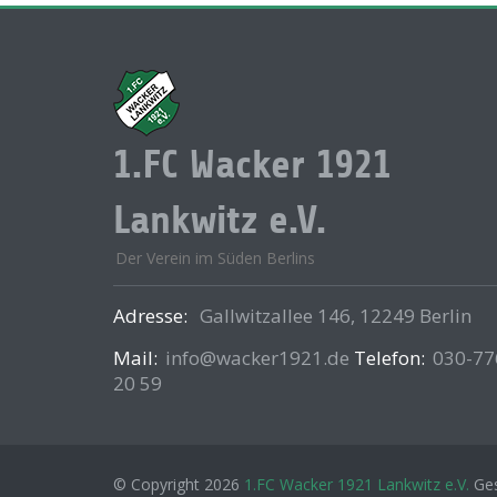
1.FC Wacker 1921
Lankwitz e.V.
Der Verein im Süden Berlins
Adresse:
Gallwitzallee 146, 12249 Berlin
Mail:
info@wacker1921.de
Telefon:
030-77
20 59
© Copyright 2026
1.FC Wacker 1921 Lankwitz e.V.
Ges