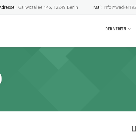
Adresse:
Gallwitzallee 146, 12249 Berlin
Mail:
info@wacker192
ankwitz e.V.
DER VEREIN
9
L