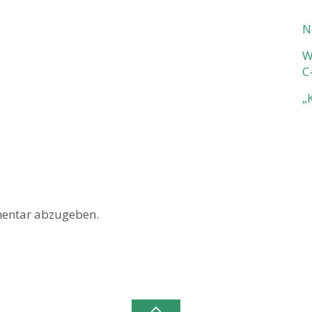
N
W
C
„
entar abzugeben.