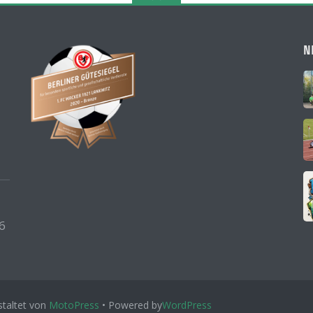
N
6
taltet von
MotoPress
• Powered by
WordPress