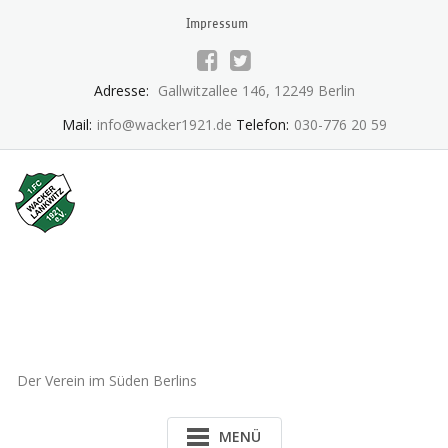
Skip
Impressum
to
content
Adresse:
Gallwitzallee 146, 12249 Berlin
Mail:
info@wacker1921.de
Telefon:
030-776 20 59
1.FC Wacker 1921 Lankwitz
e.V.
Der Verein im Süden Berlins
MENÜ