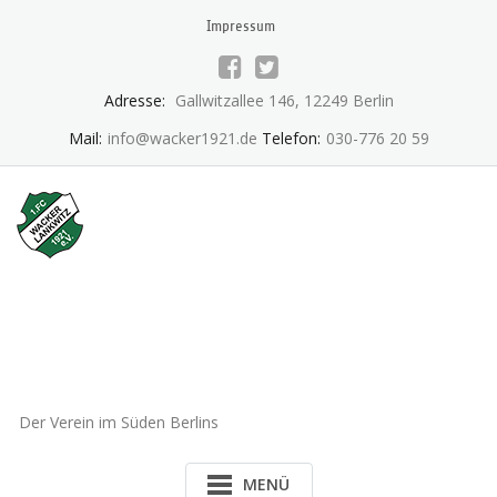
Skip
Impressum
to
content
Adresse:
Gallwitzallee 146, 12249 Berlin
Mail:
info@wacker1921.de
Telefon:
030-776 20 59
1.FC Wacker 1921 Lankwitz
e.V.
Der Verein im Süden Berlins
MENÜ