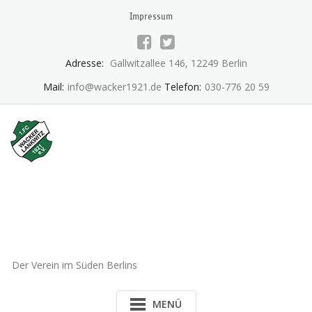
Skip
Impressum
to
content
Adresse:
Gallwitzallee 146, 12249 Berlin
Mail:
info@wacker1921.de
Telefon:
030-776 20 59
1.FC Wacker 1921 Lankwitz
e.V.
Der Verein im Süden Berlins
MENÜ