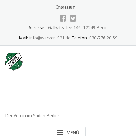
Skip
Impressum
to
content
Adresse:
Gallwitzallee 146, 12249 Berlin
Mail:
info@wacker1921.de
Telefon:
030-776 20 59
1.FC Wacker 1921 Lankwitz
e.V.
Der Verein im Süden Berlins
MENÜ