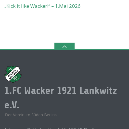
„Kick it like Wacker!“ – 1.Mai 2026
1.FC Wacker 1921 Lankwitz
e.V.
Der Verein im Süden Berlins