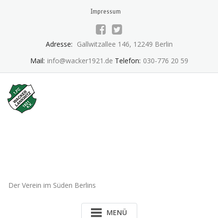
Skip
Impressum
to
content
Adresse:
Gallwitzallee 146, 12249 Berlin
Mail:
info@wacker1921.de
Telefon:
030-776 20 59
1.FC Wacker 1921 Lankwitz
e.V.
Der Verein im Süden Berlins
MENÜ