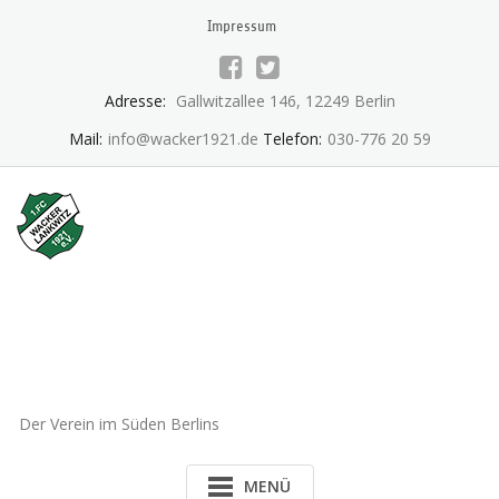
Skip
Impressum
to
content
Adresse:
Gallwitzallee 146, 12249 Berlin
Mail:
info@wacker1921.de
Telefon:
030-776 20 59
1.FC Wacker 1921 Lankwitz
e.V.
Der Verein im Süden Berlins
MENÜ