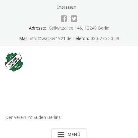
Skip
Impressum
to
content
Adresse:
Gallwitzallee 146, 12249 Berlin
Mail:
info@wacker1921.de
Telefon:
030-776 20 59
1.FC Wacker 1921 Lankwitz
e.V.
Der Verein im Süden Berlins
MENÜ