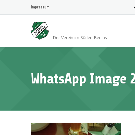
Skip
Impressum
to
content
1.FC Wacker 1921 L
Der Verein im Süden Berlins
WhatsApp Image 2