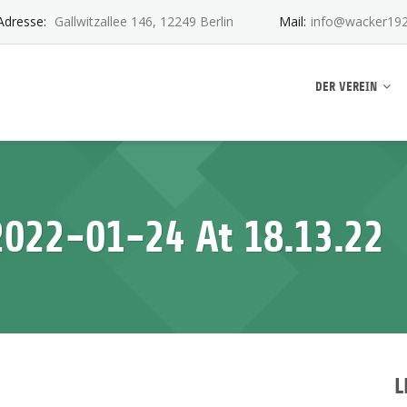
Adresse:
Gallwitzallee 146, 12249 Berlin
Mail:
info@wacker192
ankwitz e.V.
DER VEREIN
022-01-24 At 18.13.22
L