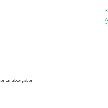
N
W
C
„
entar abzugeben.