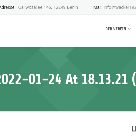
Adresse:
Gallwitzallee 146, 12249 Berlin
Mail:
info@wacker192
ankwitz e.V.
DER VEREIN
22-01-24 At 18.13.21 (
L