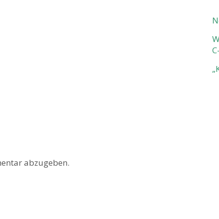
N
W
C
„
entar abzugeben.