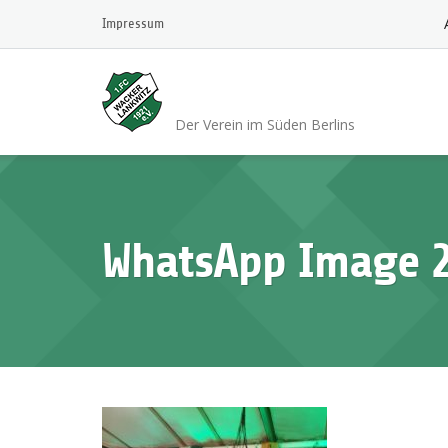
Skip
Impressum
to
content
1.FC Wacker 1921 L
Der Verein im Süden Berlins
WhatsApp Image 20