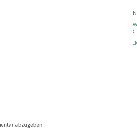
N
W
C
„
entar abzugeben.