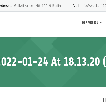
Adresse:
Gallwitzallee 146, 12249 Berlin
Mail:
info@wacker192
ankwitz e.V.
DER VEREIN
22-01-24 At 18.13.20 (
L