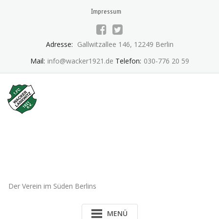
Skip
Impressum
to
content
Adresse:
Gallwitzallee 146, 12249 Berlin
Mail:
info@wacker1921.de
Telefon:
030-776 20 59
1.FC Wacker 1921 Lankwitz
e.V.
Der Verein im Süden Berlins
MENÜ