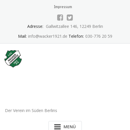
Skip
Impressum
to
content
Adresse:
Gallwitzallee 146, 12249 Berlin
Mail:
info@wacker1921.de
Telefon:
030-776 20 59
1.FC Wacker 1921 Lankwitz
e.V.
Der Verein im Süden Berlins
MENÜ