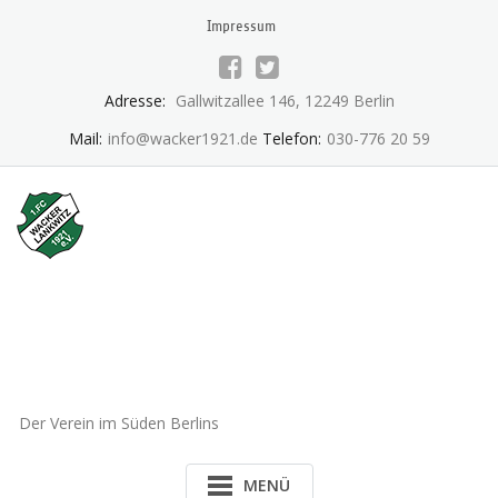
Skip
Impressum
to
content
Adresse:
Gallwitzallee 146, 12249 Berlin
Mail:
info@wacker1921.de
Telefon:
030-776 20 59
1.FC Wacker 1921 Lankwitz
e.V.
Der Verein im Süden Berlins
MENÜ