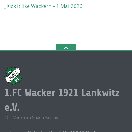
„Kick it like Wacker!“ – 1.Mai 2026
1.FC Wacker 1921 Lankwitz
e.V.
Der Verein im Süden Berlins