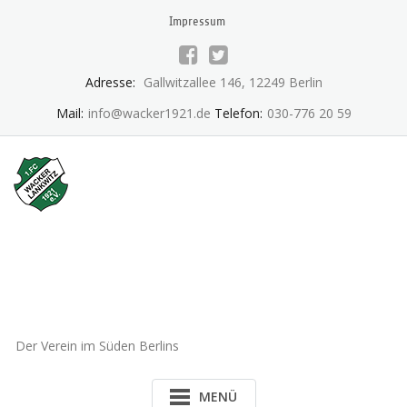
Skip
Impressum
to
content
Adresse:
Gallwitzallee 146, 12249 Berlin
Mail:
info@wacker1921.de
Telefon:
030-776 20 59
1.FC Wacker 1921 Lankwitz
e.V.
Der Verein im Süden Berlins
MENÜ