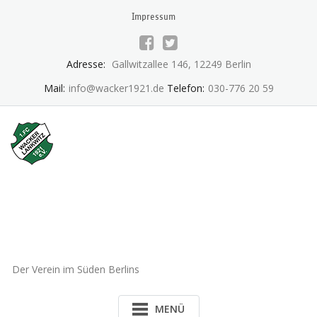
Skip
Impressum
to
content
Adresse:
Gallwitzallee 146, 12249 Berlin
Mail:
info@wacker1921.de
Telefon:
030-776 20 59
1.FC Wacker 1921 Lankwitz
e.V.
Der Verein im Süden Berlins
MENÜ