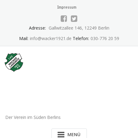
Skip
Impressum
to
content
Adresse:
Gallwitzallee 146, 12249 Berlin
Mail:
info@wacker1921.de
Telefon:
030-776 20 59
1.FC Wacker 1921 Lankwitz
e.V.
Der Verein im Süden Berlins
MENÜ