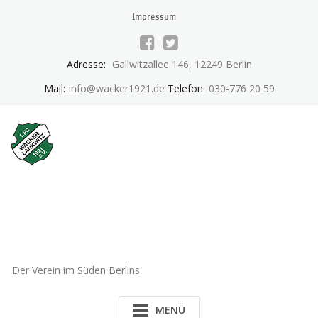
Skip
Impressum
to
content
Adresse:
Gallwitzallee 146, 12249 Berlin
Mail:
info@wacker1921.de
Telefon:
030-776 20 59
1.FC Wacker 1921 Lankwitz
e.V.
Der Verein im Süden Berlins
MENÜ