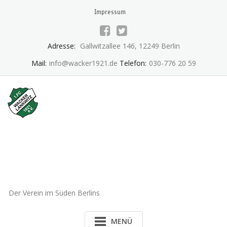
Skip
Impressum
to
content
Adresse:
Gallwitzallee 146, 12249 Berlin
Mail:
info@wacker1921.de
Telefon:
030-776 20 59
1.FC Wacker 1921 Lankwitz
e.V.
Der Verein im Süden Berlins
MENÜ