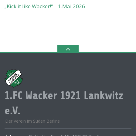
„Kick it like Wacker!“ – 1.Mai 2026
1.FC Wacker 1921 Lankwitz
e.V.
Der Verein im Süden Berlins