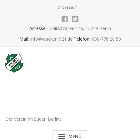
Skip
Impressum
to
content
Adresse:
Gallwitzallee 146, 12249 Berlin
Mail:
info@wacker1921.de
Telefon:
030-776 20 59
1.FC Wacker 1921 Lankwitz
e.V.
Der Verein im Süden Berlins
MENÜ