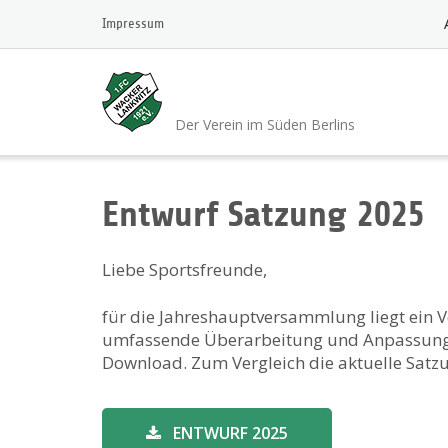
Skip
Impressum
to
content
1.FC Wacker 1921 L
Der Verein im Süden Berlins
Entwurf Satzung 2025
Liebe Sportsfreunde,
für die Jahreshauptversammlung liegt ein V
umfassende Überarbeitung und Anpassung d
Download. Zum Vergleich die aktuelle Satz
ENTWURF 2025