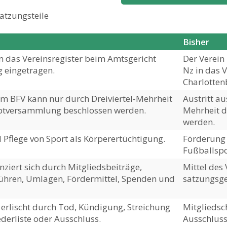
atzungsteile
Bisher
 in das Vereinsregister beim Amtsgericht
Der Verein
 eingetragen.
Nz in das 
Charlotten
em BFV kann nur durch Dreiviertel-Mehrheit
Austritt a
ptversammlung beschlossen werden.
Mehrheit 
werden.
Pflege von Sport als Körperertüchtigung.
Förderung 
Fußballspo
nziert sich durch Mitgliedsbeiträge,
Mittel des
ren, Umlagen, Fördermittel, Spenden und
satzungsg
 erlischt durch Tod, Kündigung, Streichung
Mitgliedsch
ederliste oder Ausschluss.
Ausschluss