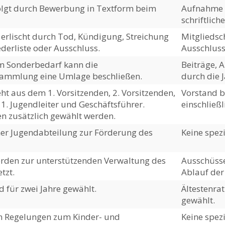
lgt durch Bewerbung in Textform beim
Aufnahme e
schriftlic
 erlischt durch Tod, Kündigung, Streichung
Mitgliedsch
ederliste oder Ausschluss.
Ausschluss
em Sonderbedarf kann die
Beiträge,
sammlung eine Umlage beschließen.
durch die 
ht aus dem 1. Vorsitzenden, 2. Vorsitzenden,
Vorstand b
 1. Jugendleiter und Geschäftsführer.
einschließl
en zusätzlich gewählt werden.
ner Jugendabteilung zur Förderung des
Keine spez
rden zur unterstützenden Verwaltung des
Ausschüss
tzt.
Ablauf der
d für zwei Jahre gewählt.
Ältestenra
gewählt.
n Regelungen zum Kinder- und
Keine spez