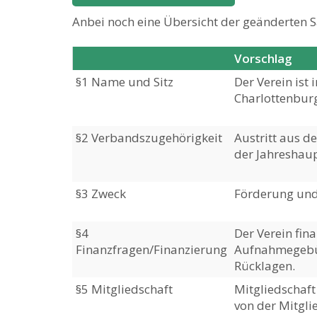
Anbei noch eine Übersicht der geänderten S
Vorschlag
§1 Name und Sitz
Der Verein ist
Charlottenburg
§2 Verbandszugehörigkeit
Austritt aus d
der Jahreshau
§3 Zweck
Förderung und 
§4
Der Verein fina
Finanzfragen/Finanzierung
Aufnahmegebüh
Rücklagen.
§5 Mitgliedschaft
Mitgliedschaft
von der Mitgli