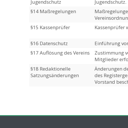
Jugendschutz
Jugendschutz.
§14 Maßregelungen
Maßregelungen
Vereinsordnun
§15 Kassenprüfer
Kassenprüfer w
§16 Datenschutz
Einführung vo
§17 Auflösung des Vereins
Zustimmung vo
Mitglieder erfo
§18 Redaktionelle
Änderungen de
Satzungsänderungen
des Registerg
Vorstand besc