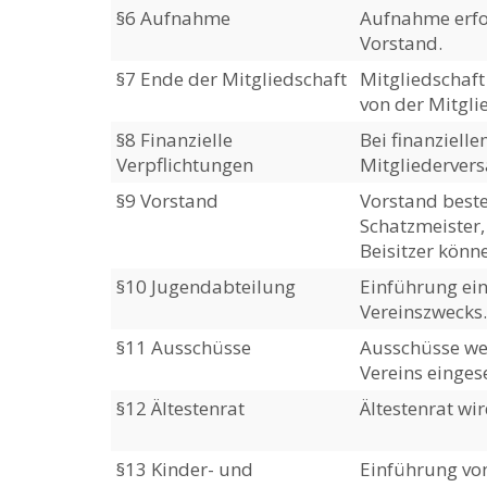
§6 Aufnahme
Aufnahme erfo
Vorstand.
§7 Ende der Mitgliedschaft
Mitgliedschaft
von der Mitgli
§8 Finanzielle
Bei finanziell
Verpflichtungen
Mitgliederver
§9 Vorstand
Vorstand beste
Schatzmeister,
Beisitzer könn
§10 Jugendabteilung
Einführung ei
Vereinszwecks.
§11 Ausschüsse
Ausschüsse we
Vereins eingese
§12 Ältestenrat
Ältestenrat wir
§13 Kinder- und
Einführung vo