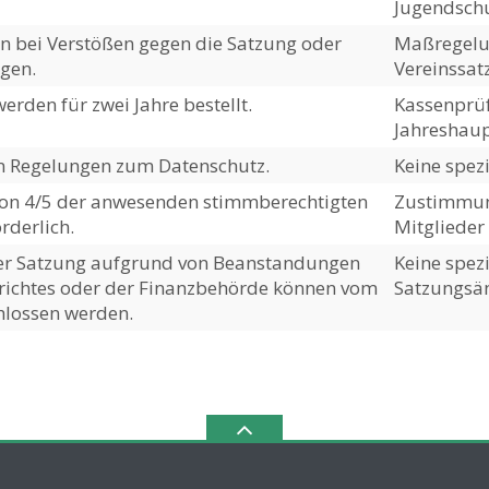
Jugendschu
 bei Verstößen gegen die Satzung oder
Maßregelun
gen.
Vereinssat
erden für zwei Jahre bestellt.
Kassenprüf
Jahreshau
n Regelungen zum Datenschutz.
Keine spez
n 4/5 der anwesenden stimmberechtigten
Zustimmung
rderlich.
Mitglieder 
r Satzung aufgrund von Beanstandungen
Keine spez
erichtes oder der Finanzbehörde können vom
Satzungsä
hlossen werden.