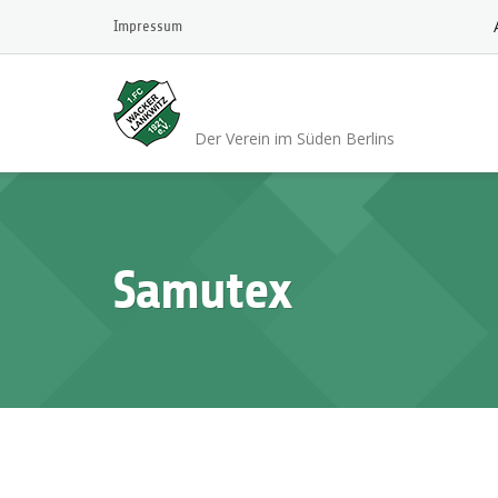
Skip
Impressum
to
content
1.FC Wacker 1921 L
Der Verein im Süden Berlins
Samutex