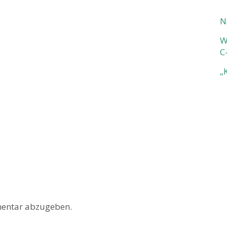
N
W
C
„
entar abzugeben.