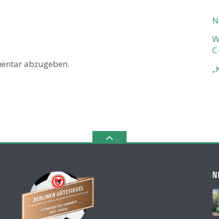
N
W
C
entar abzugeben.
„
N