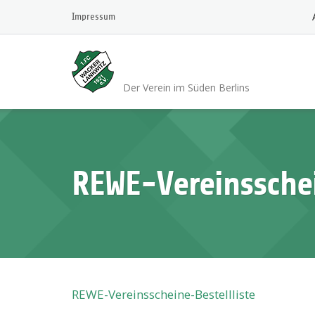
Skip
Impressum
to
content
1.FC Wacker 1921 L
Der Verein im Süden Berlins
REWE-Vereinsschei
REWE-Vereinsscheine-Bestellliste