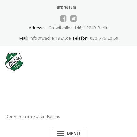
Skip
Impressum
to
content
Adresse:
Gallwitzallee 146, 12249 Berlin
Mail:
info@wacker1921.de
Telefon:
030-776 20 59
1.FC Wacker 1921 Lankwitz
e.V.
Der Verein im Süden Berlins
MENÜ