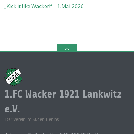
„Kick it like Wacker!“ – 1.Mai 2026
1.FC Wacker 1921 Lankwitz
e.V.
Der Verein im Süden Berlins