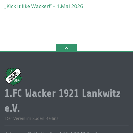
„Kick it like Wacker!“ – 1.Mai 2026
1.FC Wacker 1921 Lankwitz
e.V.
Der Verein im Süden Berlins