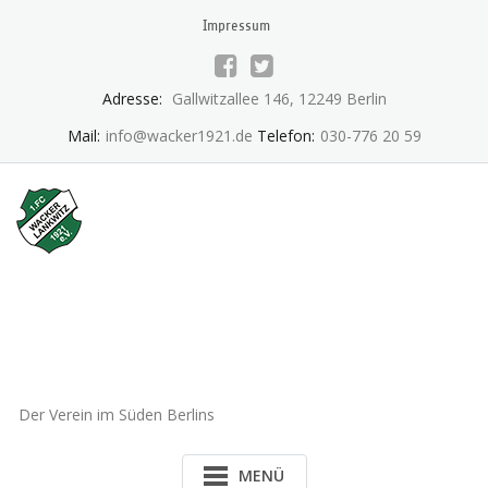
Skip
Impressum
to
content
Adresse:
Gallwitzallee 146, 12249 Berlin
Mail:
info@wacker1921.de
Telefon:
030-776 20 59
1.FC Wacker 1921 Lankwitz
e.V.
Der Verein im Süden Berlins
MENÜ