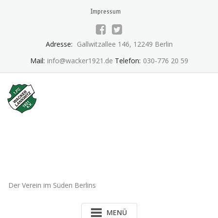
Skip
Impressum
to
content
Adresse:
Gallwitzallee 146, 12249 Berlin
Mail:
info@wacker1921.de
Telefon:
030-776 20 59
1.FC Wacker 1921 Lankwitz
e.V.
Der Verein im Süden Berlins
MENÜ