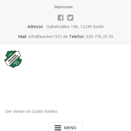
Skip
Impressum
to
content
Adresse:
Gallwitzallee 146, 12249 Berlin
Mail:
info@wacker1921.de
Telefon:
030-776 20 59
1.FC Wacker 1921 Lankwitz
e.V.
Der Verein im Süden Berlins
MENÜ