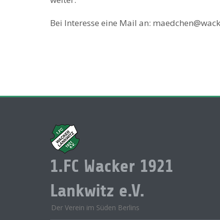
Bei Interesse eine Mail an: maedchen@wac
1.FC Wacker 1921
Lankwitz e.V.
Der Verein im Süden Berlins