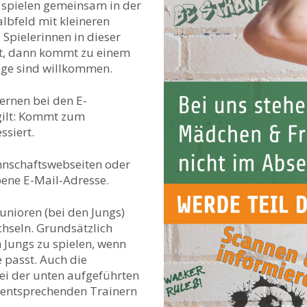
spielen gemeinsam in der
lbfeld mit kleineren
Spielerinnen in dieser
abt, dann kommt zu einem
nge sind willkommen.
ernen bei den E-
 gilt: Kommt zum
ssiert.
nnschaftswebseiten oder
ebene E-Mail-Adresse.
unioren (bei den Jungs)
hseln. Grundsätzlich
 Jungs zu spielen, wenn
e passt. Auch die
ei der unten aufgeführten
n entsprechenden Trainern