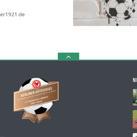
ker1921.de
N