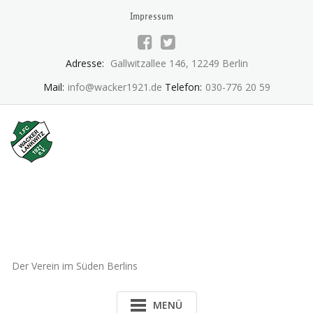
Skip
Impressum
to
content
Adresse:
Gallwitzallee 146, 12249 Berlin
Mail:
info@wacker1921.de
Telefon:
030-776 20 59
1.FC Wacker 1921 Lankwitz
e.V.
Der Verein im Süden Berlins
MENÜ