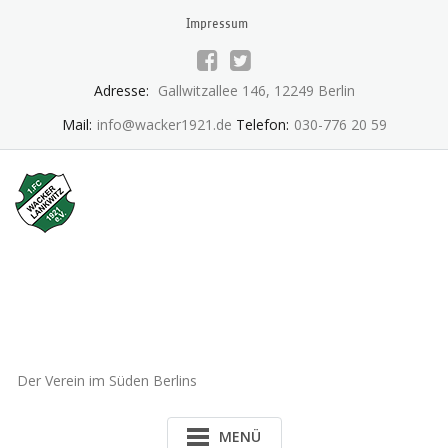
Skip
Impressum
to
content
Adresse:
Gallwitzallee 146, 12249 Berlin
Mail:
info@wacker1921.de
Telefon:
030-776 20 59
1.FC Wacker 1921 Lankwitz
e.V.
Der Verein im Süden Berlins
MENÜ