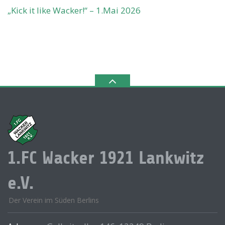
„Kick it like Wacker!“ – 1.Mai 2026
1.FC Wacker 1921 Lankwitz
e.V.
Der Verein im Süden Berlins