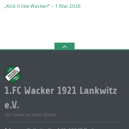
„Kick it like Wacker!“ – 1.Mai 2026
1.FC Wacker 1921 Lankwitz
e.V.
Der Verein im Süden Berlins