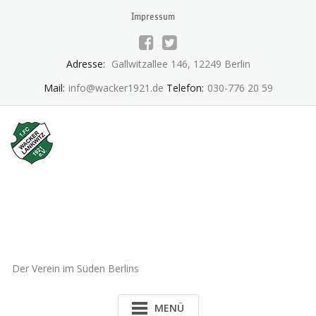
Skip
Impressum
to
content
Adresse:
Gallwitzallee 146, 12249 Berlin
Mail:
info@wacker1921.de
Telefon:
030-776 20 59
1.FC Wacker 1921 Lankwitz
e.V.
Der Verein im Süden Berlins
MENÜ